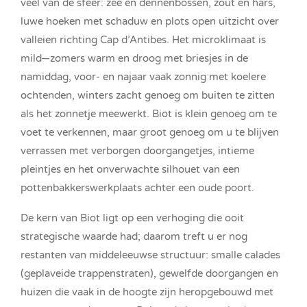
veel van de sfeer: zee en dennenbossen, zout en hars,
luwe hoeken met schaduw en plots open uitzicht over
valleien richting Cap d’Antibes. Het microklimaat is
mild—zomers warm en droog met briesjes in de
namiddag, voor- en najaar vaak zonnig met koelere
ochtenden, winters zacht genoeg om buiten te zitten
als het zonnetje meewerkt. Biot is klein genoeg om te
voet te verkennen, maar groot genoeg om u te blijven
verrassen met verborgen doorgangetjes, intieme
pleintjes en het onverwachte silhouet van een
pottenbakkerswerkplaats achter een oude poort.
De kern van Biot ligt op een verhoging die ooit
strategische waarde had; daarom treft u er nog
restanten van middeleeuwse structuur: smalle calades
(geplaveide trappenstraten), gewelfde doorgangen en
huizen die vaak in de hoogte zijn heropgebouwd met