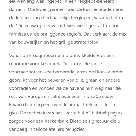
eeuwenlang was ingebed in een religieus-beheerd
domein. Oorlogen, piraterij aan de kust en epidemieën
deden het dorp herhaaldelijk leeglopen, waarna het in
de 15e eeuw opnieuw tot leven werd gebracht door
families uit de omliggende regio’s. Dat verklaart de mix
van bouwstijlen en het grillige stratenplan.
Vanaf de vroegmoderne tijd ontwikkelde Biot een
reputatie voor keramiek. De grote, elegante
voorraadpotten—de beroemde jarres de Biot—werden
gebruikt voor het bewaren van olie, graan en andere
voorraden en vonden via de havens hun weg naar de
rest van Europa en zelfs over zee. In de 20e eeuw
kwam daar nog een tweede ambachtelijke pijler bij:
glas. De techniek van het “verre bullé”, bubbeltjesglas,
zorgde voor een herkenbare Biotoise signatuur die u
vandaag in talloze ateliers terugziet.