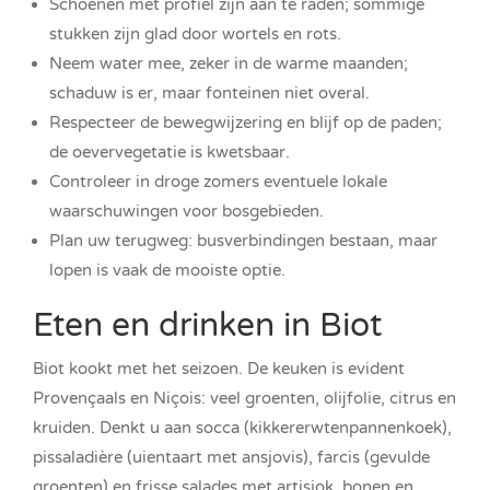
Schoenen met profiel zijn aan te raden; sommige
stukken zijn glad door wortels en rots.
Neem water mee, zeker in de warme maanden;
schaduw is er, maar fonteinen niet overal.
Respecteer de bewegwijzering en blijf op de paden;
de oevervegetatie is kwetsbaar.
Controleer in droge zomers eventuele lokale
waarschuwingen voor bosgebieden.
Plan uw terugweg: busverbindingen bestaan, maar
lopen is vaak de mooiste optie.
Eten en drinken in Biot
Biot kookt met het seizoen. De keuken is evident
Provençaals en Niçois: veel groenten, olijfolie, citrus en
kruiden. Denkt u aan socca (kikkererwtenpannenkoek),
pissaladière (uientaart met ansjovis), farcis (gevulde
groenten) en frisse salades met artisjok, bonen en