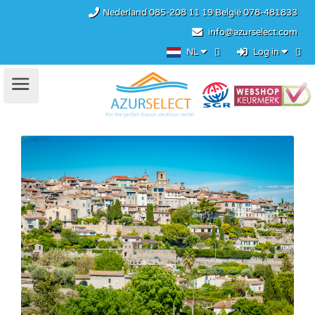
Nederland
085-208 11 19
België
078-481833
info@azurselect.com
NL
Log in