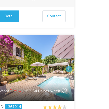
Detail
Contact
€ 3.930
€ 3.341 / per week
Vanaf
ID:
1361214