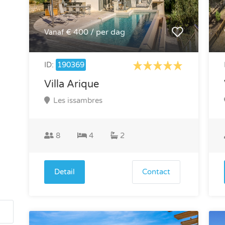
€ 400 / per dag
Vanaf
ID:
190369
Villa Arique
Les issambres
8
4
2
Detail
Contact