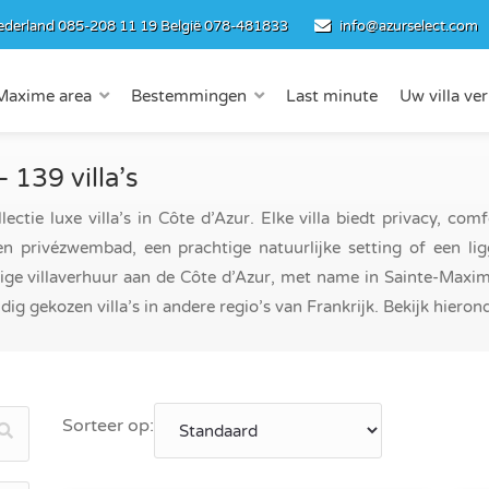
ederland
085-208 11 19
België
078-481833
info@azurselect.com
Maxime area
Bestemmingen
Last minute
Uw villa ve
– 139 villa’s
tie luxe villa’s in Côte d’Azur. Elke villa biedt privacy, com
 privézwembad, een prachtige natuurlijke setting of een li
dige villaverhuur aan de Côte d’Azur, met name in Sainte-Maxim
ig gekozen villa’s in andere regio’s van Frankrijk. Bekijk hierond
Sorteer op: