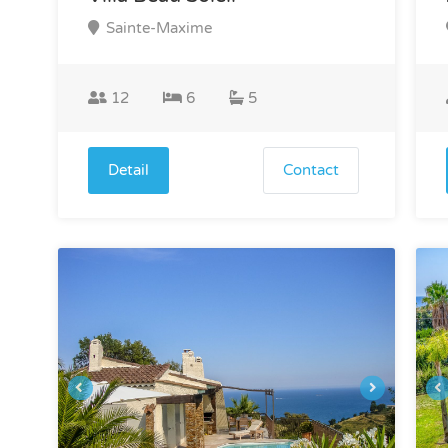
Sainte-Maxime
12
6
5
Detail
Contact