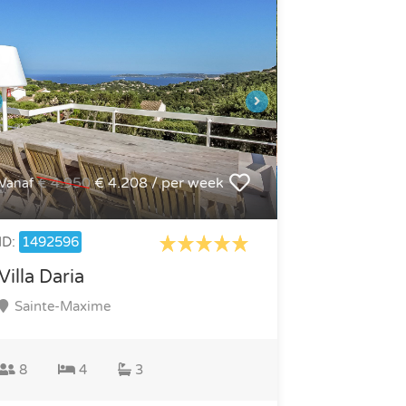
€ 4.950
€ 4.208 / per week
Vanaf
ID:
1492596
Villa Daria
Sainte-Maxime
8
4
3