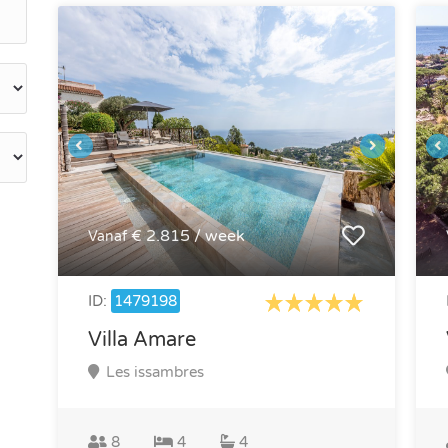
€ 2.815 / week
Vanaf
ID:
1479198
Villa Amare
Les issambres
8
4
4