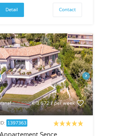
Detail
Contact
€ 4.590
€ 3.672 / per week
Vanaf
ID:
1397363
Appartement Sence