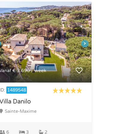
€ 3.690 / week
Vanaf
ID:
1489548
Villa Danilo
Sainte-Maxime
6
3
2