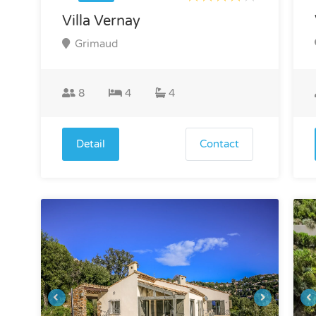
Villa Vernay
Grimaud
8
4
4
Detail
Contact