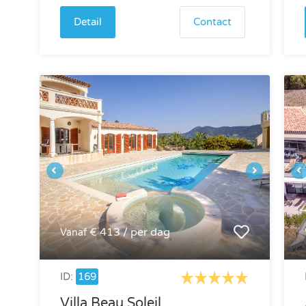
Detail
Contact
€ 413 / per dag
Vanaf
ID:
169
Villa Beau Soleil