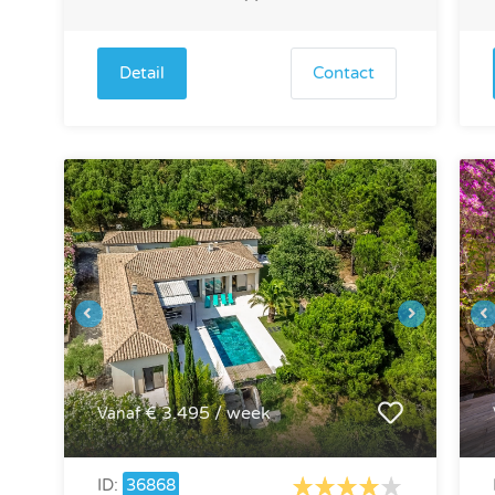
Detail
Contact
€ 3.495 / week
Vanaf
ID:
36868