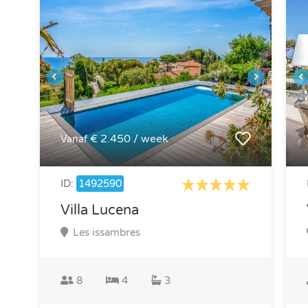
€ 2.450 / week
Vanaf
ID:
1492590
Villa Lucena
Les issambres
8
4
3