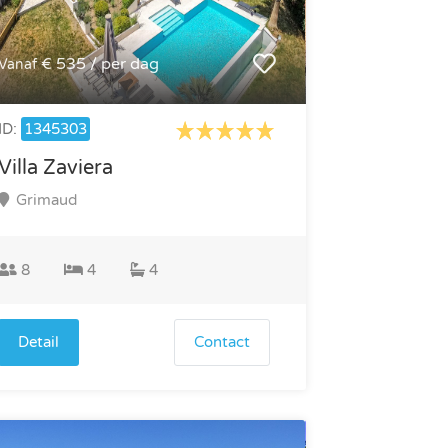
€ 535 / per dag
Vanaf
ID:
1345303
Villa Zaviera
Grimaud
8
4
4
Detail
Contact