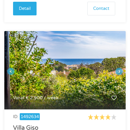
Detail
Contact
€ 2.900 / week
Vanaf
ID:
1492634
Villa Giso