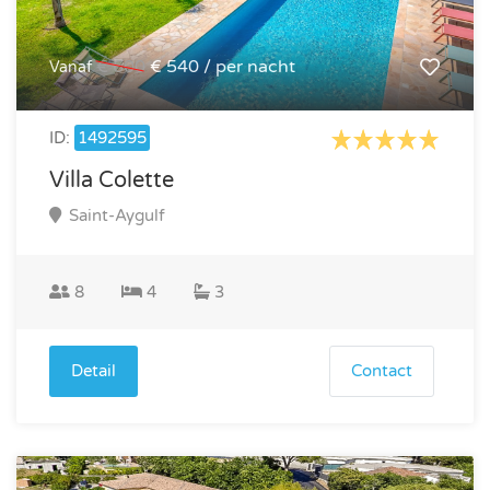
€ 600
€ 540 / per nacht
Vanaf
ID:
1492595
Villa Colette
Saint-Aygulf
8
4
3
Detail
Contact