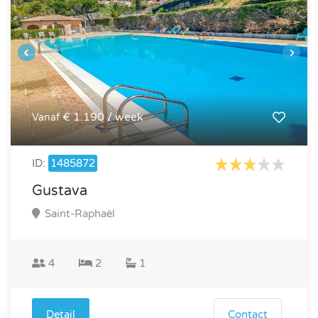
€ 1.190 / week
Vanaf
ID:
1485872
Gustava
Saint-Raphaël
4
2
1
Detail
Contact