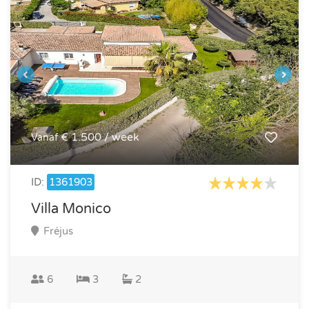
€ 1.500 / week
Vanaf
ID:
1361903
Villa Monico
Fréjus
6
3
2