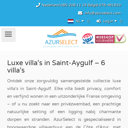
Nederland
085-208 11 19
België
078-481833
info@azurselect.com
NL
Log in
Luxe villa’s in Saint-Aygulf – 6
villa’s
Ontdek onze zorgvuldig samengestelde collectie luxe
villa’s in Saint-Aygulf. Elke villa biedt privacy, comfort
en verfijnd wonen in een uitzonderlijke Franse omgeving
– of u nu zoekt naar een privézwembad, een prachtige
natuurlijke setting of een ligging nabij charmante
dorpen en stranden. AzurSelect is gespecialiseerd in
hoogwaardige villaverhuur aan de Côte d’Azur, met