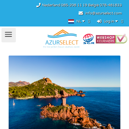
Nederland
085-208 11 19
België
078-481833
info@azurselect.com
NL
Log in