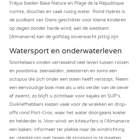
Fréjus bieden Base Nature en Plage de la République
ruimte, douches en vaak rustig water. Rond Hyères is
de zuidkant van Giens geschikter voor kleine kinderen
op dagen zonder harde wind; aan de westkant
(Almanarre) kan de golfslag onverwacht pittig zijn.
Watersport en onderwaterleven
Snorkelaars vinden verrassend veel leven tussen rotsen
en posidonia: zeenaalden, zeesterren en soms een
octopus die zich onder een steen heeft verstopt. Neem
een eenvoudige boei mee als u iets verder van de oever
af zwemt; zo blijft u zichtbaar voor kajaks en SUP’s.
Duikliefhebbers kiezen vaak voor de wrakken en drop-
offs rond Port-Cros, waar het water doorgaans koeler
en helderder is. Voor wind- en kitesurfers is l’Almanarre
een baken; informeer ter plekke naar de windrichting
en -sterkte om niet tegen de stroming in te moeten