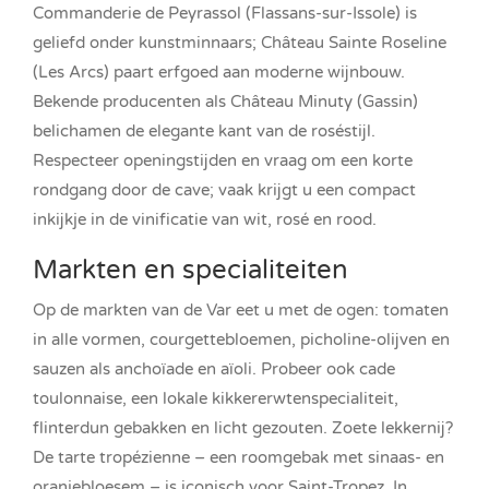
Commanderie de Peyrassol (Flassans-sur-Issole) is
geliefd onder kunstminnaars; Château Sainte Roseline
(Les Arcs) paart erfgoed aan moderne wijnbouw.
Bekende producenten als Château Minuty (Gassin)
belichamen de elegante kant van de roséstijl.
Respecteer openingstijden en vraag om een korte
rondgang door de cave; vaak krijgt u een compact
inkijkje in de vinificatie van wit, rosé en rood.
Markten en specialiteiten
Op de markten van de Var eet u met de ogen: tomaten
in alle vormen, courgettebloemen, picholine-olijven en
sauzen als anchoïade en aïoli. Probeer ook cade
toulonnaise, een lokale kikkererwtenspecialiteit,
flinterdun gebakken en licht gezouten. Zoete lekkernij?
De tarte tropézienne – een roomgebak met sinaas- en
oranjebloesem – is iconisch voor Saint-Tropez. In