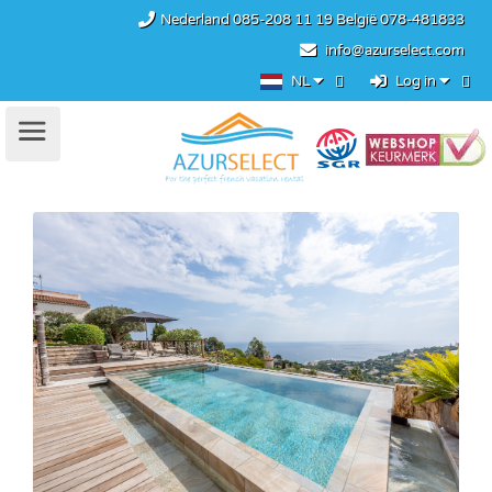
Nederland
085-208 11 19
België
078-481833
info@azurselect.com
NL
Log in