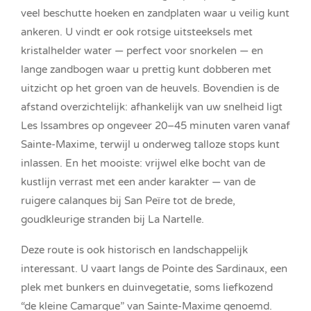
veel beschutte hoeken en zandplaten waar u veilig kunt
ankeren. U vindt er ook rotsige uitsteeksels met
kristalhelder water — perfect voor snorkelen — en
lange zandbogen waar u prettig kunt dobberen met
uitzicht op het groen van de heuvels. Bovendien is de
afstand overzichtelijk: afhankelijk van uw snelheid ligt
Les Issambres op ongeveer 20–45 minuten varen vanaf
Sainte-Maxime, terwijl u onderweg talloze stops kunt
inlassen. En het mooiste: vrijwel elke bocht van de
kustlijn verrast met een ander karakter — van de
ruigere calanques bij San Peïre tot de brede,
goudkleurige stranden bij La Nartelle.
Deze route is ook historisch en landschappelijk
interessant. U vaart langs de Pointe des Sardinaux, een
plek met bunkers en duinvegetatie, soms liefkozend
“de kleine Camargue” van Sainte-Maxime genoemd.