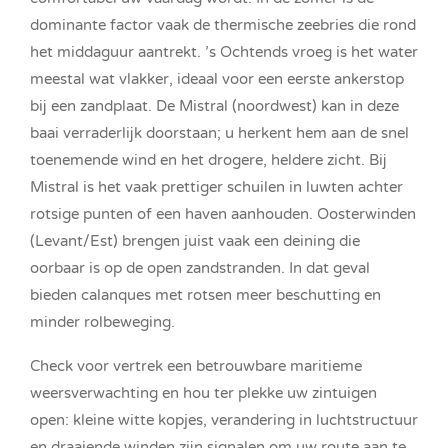
dominante factor vaak de thermische zeebries die rond
het middaguur aantrekt. ’s Ochtends vroeg is het water
meestal wat vlakker, ideaal voor een eerste ankerstop
bij een zandplaat. De Mistral (noordwest) kan in deze
baai verraderlijk doorstaan; u herkent hem aan de snel
toenemende wind en het drogere, heldere zicht. Bij
Mistral is het vaak prettiger schuilen in luwten achter
rotsige punten of een haven aanhouden. Oosterwinden
(Levant/Est) brengen juist vaak een deining die
oorbaar is op de open zandstranden. In dat geval
bieden calanques met rotsen meer beschutting en
minder rolbeweging.
Check voor vertrek een betrouwbare maritieme
weersverwachting en hou ter plekke uw zintuigen
open: kleine witte kopjes, verandering in luchtstructuur
en draaiende winden zijn signalen om uw route aan te