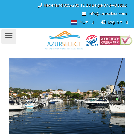
Nederland
085-208 11 19
België
078-481833
info@azurselect.com
NL
Log in