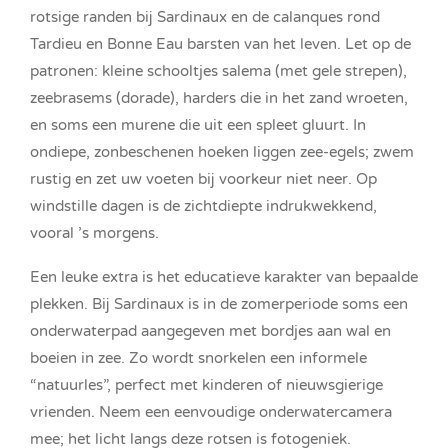
rotsige randen bij Sardinaux en de calanques rond
Tardieu en Bonne Eau barsten van het leven. Let op de
patronen: kleine schooltjes salema (met gele strepen),
zeebrasems (dorade), harders die in het zand wroeten,
en soms een murene die uit een spleet gluurt. In
ondiepe, zonbeschenen hoeken liggen zee-egels; zwem
rustig en zet uw voeten bij voorkeur niet neer. Op
windstille dagen is de zichtdiepte indrukwekkend,
vooral ’s morgens.
Een leuke extra is het educatieve karakter van bepaalde
plekken. Bij Sardinaux is in de zomerperiode soms een
onderwaterpad aangegeven met bordjes aan wal en
boeien in zee. Zo wordt snorkelen een informele
“natuurles”, perfect met kinderen of nieuwsgierige
vrienden. Neem een eenvoudige onderwatercamera
mee; het licht langs deze rotsen is fotogeniek.