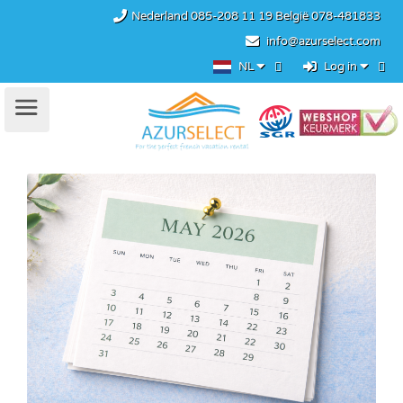
Nederland
085-208 11 19
België
078-481833
info@azurselect.com
NL
Log in