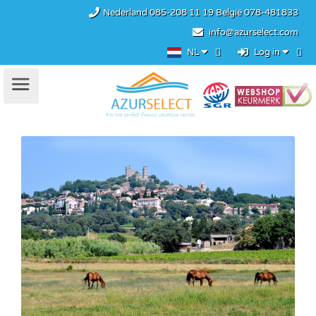
Nederland
085-208 11 19
België
078-481833
info@azurselect.com
NL
Log in