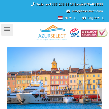
Nederland
085-208 11 19
België
078-481833
info@azurselect.com
NL
Log in