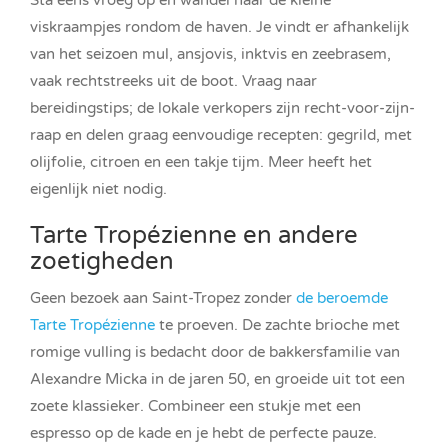
Sta eens vroeg op en wandel naar de kleine
viskraampjes rondom de haven. Je vindt er afhankelijk
van het seizoen mul, ansjovis, inktvis en zeebrasem,
vaak rechtstreeks uit de boot. Vraag naar
bereidingstips; de lokale verkopers zijn recht-voor-zijn-
raap en delen graag eenvoudige recepten: gegrild, met
olijfolie, citroen en een takje tijm. Meer heeft het
eigenlijk niet nodig.
Tarte Tropézienne en andere
zoetigheden
Geen bezoek aan Saint-Tropez zonder
de beroemde
Tarte Tropézienne
te proeven. De zachte brioche met
romige vulling is bedacht door de bakkersfamilie van
Alexandre Micka in de jaren 50, en groeide uit tot een
zoete klassieker. Combineer een stukje met een
espresso op de kade en je hebt de perfecte pauze.