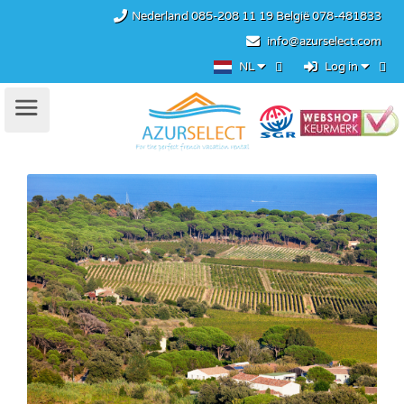
Nederland
085-208 11 19
België
078-481833
info@azurselect.com
NL
Log in