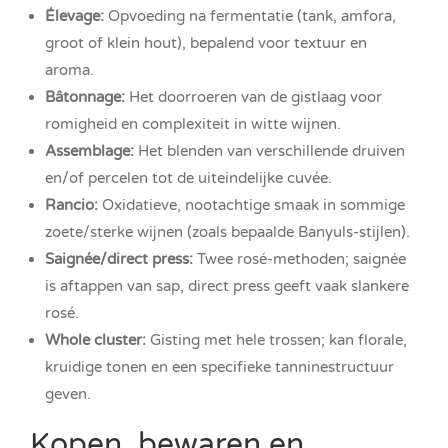
Élevage:
Opvoeding na fermentatie (tank, amfora,
groot of klein hout), bepalend voor textuur en
aroma.
Bâtonnage:
Het doorroeren van de gistlaag voor
romigheid en complexiteit in witte wijnen.
Assemblage:
Het blenden van verschillende druiven
en/of percelen tot de uiteindelijke cuvée.
Rancio:
Oxidatieve, nootachtige smaak in sommige
zoete/sterke wijnen (zoals bepaalde Banyuls-stijlen).
Saignée/direct press:
Twee rosé-methoden; saignée
is aftappen van sap, direct press geeft vaak slankere
rosé.
Whole cluster:
Gisting met hele trossen; kan florale,
kruidige tonen en een specifieke tanninestructuur
geven.
Kopen, bewaren en