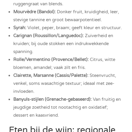
ruggengraat van blends.
Mourvèdre (Bandol):
Donker fruit, kruidigheid, leer,
stevige tannine en groot bewaarpotentieel.
Syrah:
Violet, peper, braam; geeft kleur en structuur.
Carignan (Roussillon/Languedoc):
Zuiverheid en
kruiden; bij oude stokken een indrukwekkende
spanning.
Rolle/Vermentino (Provence/Bellet):
Citrus, witte
bloemen, amandel; vaak zilt en fris.
Clairette, Marsanne (Cassis/Palette):
Steenvrucht,
venkel, soms wasachtige textuur; ideaal met zee-
invloeden.
Banyuls-stijlen (Grenache-gebaseerd):
Van fruitig en
jeugdige zoetheid tot nootachtig en oxidatief;
dessert en kaasvriend.
Eten bij de wijn: regionale