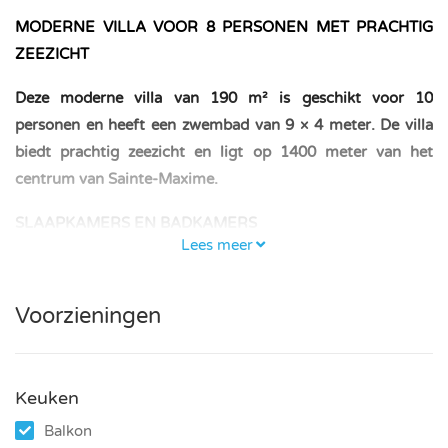
MODERNE VILLA VOOR 8 PERSONEN MET PRACHTIG
ZEEZICHT
Deze moderne villa van 190 m² is geschikt voor 10
personen en heeft een zwembad van 9 × 4 meter. De villa
biedt prachtig zeezicht en ligt op 1400 meter van het
centrum van Sainte-Maxime.
SLAAPKAMERS EN BADKAMERS
Lees meer
– Eerste verdieping: een slaapkamer met een
tweepersoonsbed (140 × 200 cm); een slaapkamer met
Voorzieningen
twee eenpersoonsbedden (90 × 200 cm); badkamer met
douche en wc.
– Begane grond: een slaapkamer met een tweepersoonsbed
Keuken
(160 × 200 cm); badkamer met ligbad; apart toilet.
Balkon