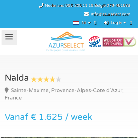
Nederland
085-208 11 19
België
078-481833
info@azurselect.com
NL
Log in
Nalda
Sainte-Maxime, Provence-Alpes-Cote d'Azur,
France
Vanaf € 1.625 / week