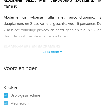
MODERNE VILLA MET VERWARMD ZWEMBAD IN
FRÉJUS
Moderne gelijkvloerse villa met airconditioning, 3
slaapkamers en 2 badkamers, geschikt voor 6 personen. De
villa biedt volledige privacy en heeft geen enkele inkijk, en
deelt de oprit met de villa van de buren.
SLAAPKAMERS EN BADKAMERS
Lees meer
De master bedroom heeft een bed van 160 × 200 cm en
een badkamer met douche en toilet. De andere twee
Voorzieningen
slaapkamers – één met een bed van 160 × 200 cm en één
met een bed van 140 × 200 cm – delen een badkamer met
douche, naast het gastentoilet.
Keuken
KEUKEN EN WOONRUIMTE
IJsblokjesmachine
De volledig uitgeruste keuken beschikt over alle moderne
Magnetron