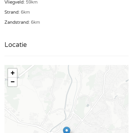
Vliegveld:
59km
Elektrische rolluiken
Strand:
6km
Kinderstoel
Zandstrand:
6km
Tafeltennis
Wifi
Locatie
Tuin
Tuin privé
Zwembad
+
Privé zwembad buiten
−
Verwarmd zwembad