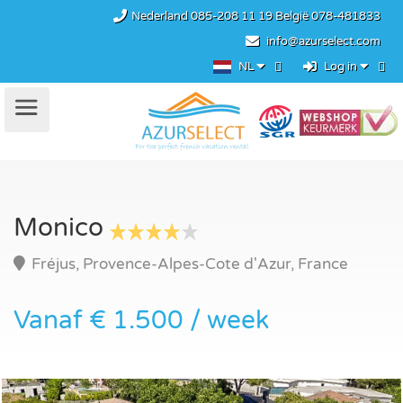
Nederland
085-208 11 19
België
078-481833
info@azurselect.com
NL
Log in
Monico
Fréjus, Provence-Alpes-Cote d'Azur, France
Vanaf € 1.500 / week