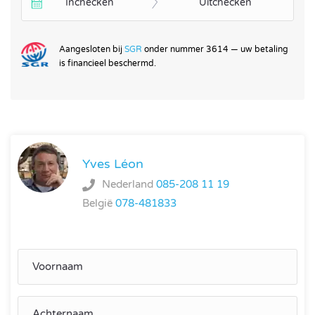
Inchecken
Uitchecken
Aangesloten bij
SGR
onder nummer 3614 — uw betaling
is financieel beschermd.
Yves Léon
Nederland
085-208 11 19
België
078-481833