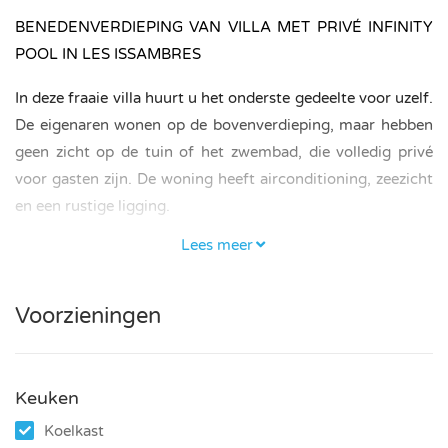
BENEDENVERDIEPING VAN VILLA MET PRIVÉ INFINITY
POOL IN LES ISSAMBRES
In deze fraaie villa huurt u het onderste gedeelte voor uzelf.
De eigenaren wonen op de bovenverdieping, maar hebben
geen zicht op de tuin of het zwembad, die volledig privé
voor gasten zijn. De woning heeft airconditioning, zeezicht
en een rustige ligging.
Lees meer
SLAAPKAMERS EN BADKAMERS
Het verhuurde deel van de villa heeft drie slaapkamers, elk
Voorzieningen
met een tweepersoonsbed (180 × 200 cm). De eigenaar
verhuurt aan maximaal vier personen. Er is één badkamer
met douche en toilet.
Keuken
KEUKEN EN WOONKAMER
Koelkast