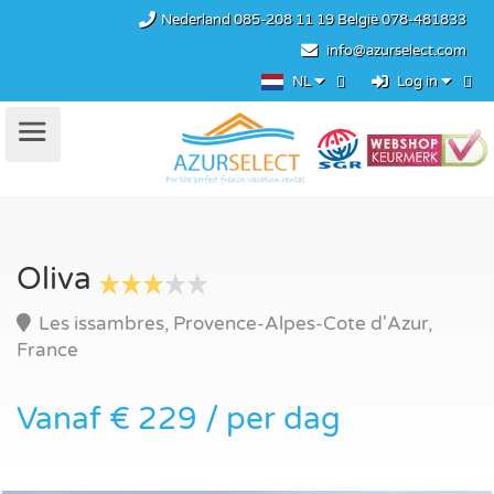
Nederland
085-208 11 19
België
078-481833
info@azurselect.com
NL
Log in
Oliva
Les issambres, Provence-Alpes-Cote d'Azur,
France
Vanaf € 229 / per dag