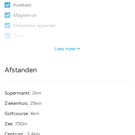
Koelkast
een badkamer van 8 m² met ligbad, aparte jetdouche,
Magnetron
wastafel en toilet met douchefunctie. Grote ramen bieden
een panoramisch uitzicht op zee en het zwembad.
Nespresso-apparaat
Oven
KEUKEN EN WOONKAMER
Philips Senseo
Lees meer
Op de begane grond, gelijkvloers met de leefruimte, het
Vaatwasser
infinity zwembad en het houten terras, bevindt zich een
volledig uitgeruste keuken, open naar de eetkamer en
Vriezer
Afstanden
woonkamer, allemaal met uitzicht op zee.
Wasdroger
Wasmachine
BUITENRUIMTE
Supermarkt:
2km
Wasruimte
Buiten vindt u een houten terras van 60 m², een
Ziekenhuis:
25km
Airco / Verwarming
kunstgrasgedeelte van 80 m² en een infinity
Golfcourse:
4km
Airconditioning
zoutwaterzwembad van 8 × 3,5 meter met een diepte van
Zee:
700m
1,60 meter. Het zwembad kan op aanvraag worden
Parkeren
verwarmd en is voorzien van een afneembaar veiligheidsnet
Centrum :
3.4km