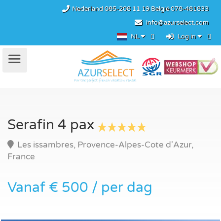
Nederland
085-208 11 19
België
078-481833
info@azurselect.com
NL
Log in
Serafin 4 pax
Les issambres, Provence-Alpes-Cote d'Azur,
France
Vanaf € 500 / per dag