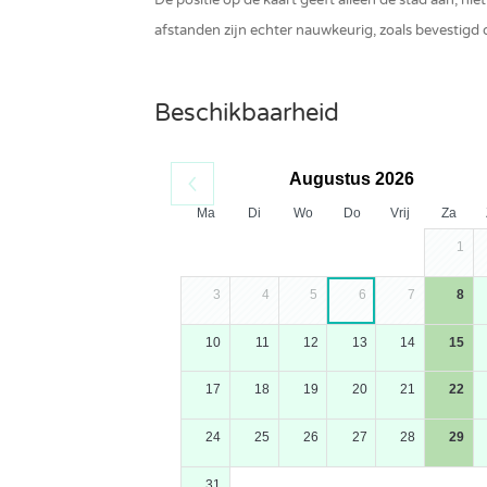
De positie op de kaart geeft alleen de stad aan, nie
afstanden zijn echter nauwkeurig, zoals bevestigd
Beschikbaarheid
Video telefoon beveiligingssysteem
Augustus 2026
Ma
Di
Wo
Do
Vrij
Za
1
3
4
5
6
7
8
10
11
12
13
14
15
17
18
19
20
21
22
24
25
26
27
28
29
31