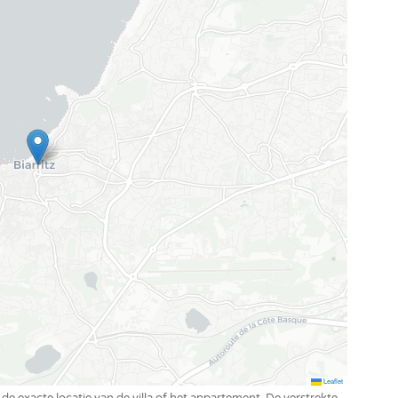
 of 2 eenpersoonsbedden ( 1 met kleedkamer op de
t douche + toilet
Leaflet