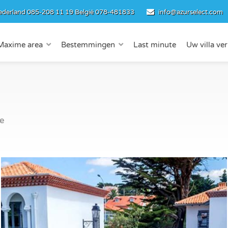
ederland
085-208 11 19
België
078-481833
info@azurselect.com
Maxime area
Bestemmingen
Last minute
Uw villa ve
ce