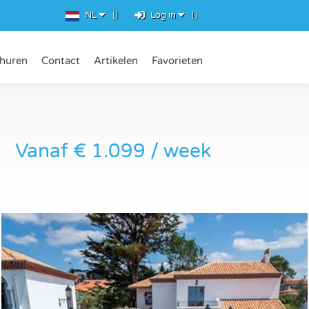
NL
Log in
rhuren
Contact
Artikelen
Favorieten
Vanaf € 1.099 / week