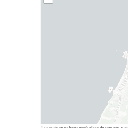
4 slaapkamers met een tweepersoonsbed
begane grond)
3 badkamers, 1 op de begane grond en 2 me
Kluisje
Balkon of terras met tuinmeubilair
1 parkeerplaats per villa
Gratis TV (met TNT en lokale zenders)