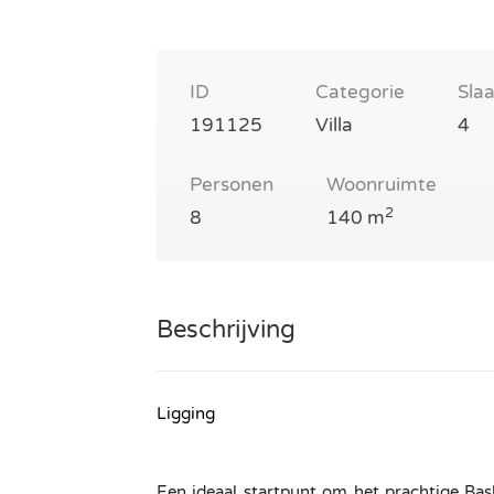
ID
Categorie
Sla
191125
Villa
4
Personen
Woonruimte
2
8
140 m
Beschrijving
Ligging
Een ideaal startpunt om het prachtige Bas