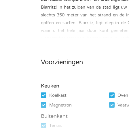
Biarritz! In het zuiden van de stad ligt u
slechts 350 meter van het strand en de in
golfen en surfen, Biarritz, ligt diep in de
waar u het hele jaar door kunt genieten
uitgestrekte stranden, bekend om zijn kracht
Tot uw beschikking staan:
Voorzieningen
Gratis Wifi
Keuken
Koelkast
Oven
Parkeerplaatsen
Magnetron
Vaatw
Buitenkant
zwembad
Terras