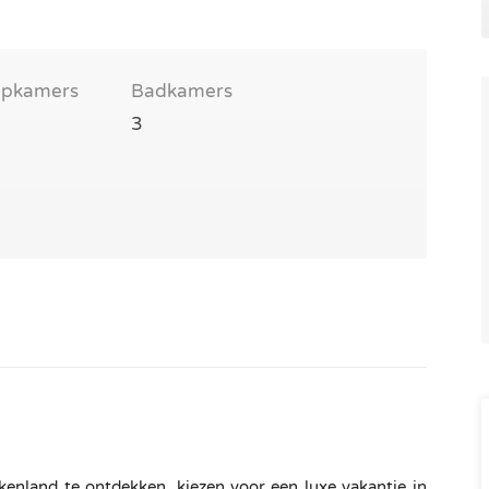
apkamers
Badkamers
3
kenland te ontdekken, kiezen voor een luxe vakantie in