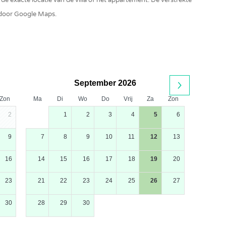
t de exacte locatie van de villa of het appartement. De verstrekte
 door Google Maps.
September 2026
Zon
Ma
Di
Wo
Do
Vrij
Za
Zon
2
1
2
3
4
5
6
9
7
8
9
10
11
12
13
16
14
15
16
17
18
19
20
23
21
22
23
24
25
26
27
30
28
29
30