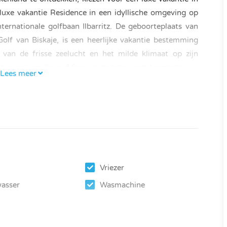
w luxe vakantie Residence in een idyllische omgeving op
ternationale golfbaan Ilbarritz. De geboorteplaats van
 Golf van Biskaje, is een heerlijke vakantie bestemming
 van de frisse zeelucht en het milde klimaat op zijn
ige golven die surf fans uit de hele wereld aantrekt.
Lees meer
Vriezer
asser
Wasmachine