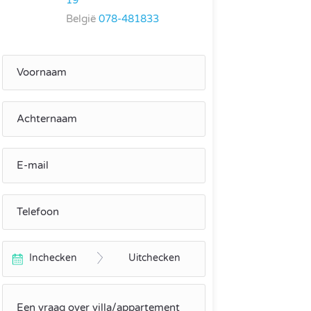
19
België
078-481833
Inchecken
Uitchecken