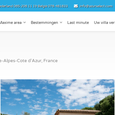
ederland
085-208 11 19
België
078-481833
info@azurselect.com
Maxime area
Bestemmingen
Last minute
Uw villa ve
-Alpes-Cote d'Azur, France