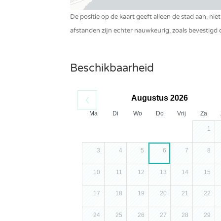
De positie op de kaart geeft alleen de stad aan, nie
afstanden zijn echter nauwkeurig, zoals bevestigd
Beschikbaarheid
Augustus 2026
Ma
Di
Wo
Do
Vrij
Za
1
3
4
5
6
7
8
10
11
12
13
14
15
17
18
19
20
21
22
24
25
26
27
28
29