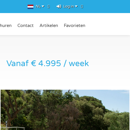
NL
Log in
rhuren
Contact
Artikelen
Favorieten
Vanaf € 4.995 / week