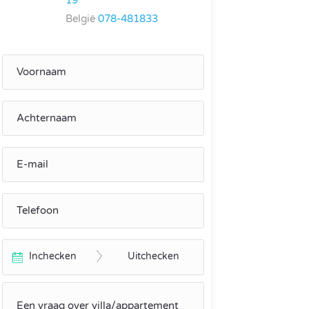
19
België
078-481833
Inchecken
Uitchecken