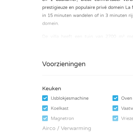
prestigieuze en populaire privé domein La N
in 15 minuten wandelen of in 3 minuten ri
domein.
De villa heeft een tuin van 2700 m² me
verwarmd zwembad van 10 × 4 meter. O
minivoetbaltafel aanwezig. Alle slaapkamers
Voorzieningen
SLAAPKAMERS EN BADKAMERS
– Begane grond: 1 slaapkamer met tweeper
Keuken
– Eerste verdieping: 1 slaapkamer met twe
IJsblokjesmachine
Oven
– Eerste verdieping: 1 slaapkamer met
Koelkast
Vaatw
badkamer.
Magnetron
Vriez
– Onafhankelijke aanbouw: 1 slaapkamer m
Airco / Verwarming