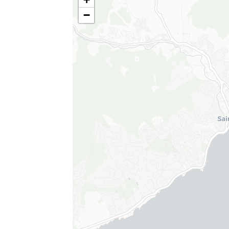
Privé zwembad buiten
Verw
−