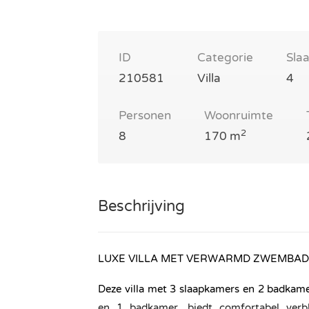
ID
Categorie
Sla
210581
Villa
4
Personen
Woonruimte
2
8
170 m
Beschrijving
LUXE VILLA MET VERWARMD ZWEMBAD
Deze villa met 3 slaapkamers en 2 badkam
en 1 badkamer, biedt comfortabel verbl