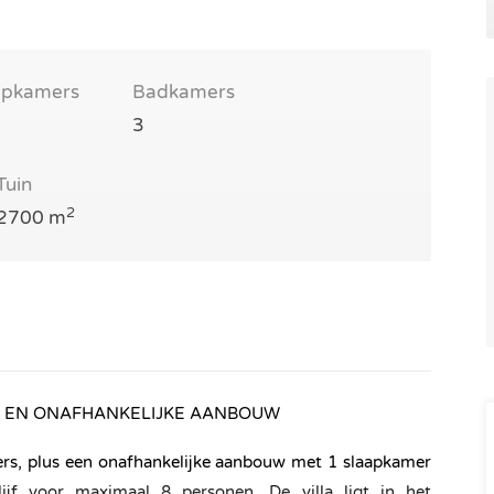
apkamers
Badkamers
3
Tuin
2
2700 m
 EN ONAFHANKELIJKE AANBOUW
ers, plus een onafhankelijke aanbouw met 1 slaapkamer
ijf voor maximaal 8 personen. De villa ligt in het